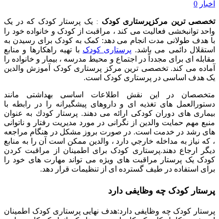
اخبار
0
تخصصی ترین مرکزپرستاری کودک
یک پرستار کودک که در یک
:
واحد توانبخشی فعالیت می کند ، مراقبت از کودک و خانواده خود را
با هدف طولانی مدت انجام می دهد: کمک به کودک برای رسیدن به
استقلال دائمی می باشد.
پرستاری کودک
با تهیه راهکارها و منابع
مقابله ای برای مجدداً در اجتماع و محیط مدرسه ، بیمار و خانواده را
آماده می کند. تخصصی ترین مرکز پرستاری کودک آموزش والدین
یک هدف اساسی در پرستاری کودک است.
متخصصان در این نقش اطلاعات اساسی بهداشتی مانند
دستورالعمل های تغذیه ای و داروهای پیشگیرانه را در رابطه با
بیماری های دوران کودکی ارائه می دهند. پرستار كودك به عنوان
منبع مهم حمايت والدين از نگرانی در مورد مديريت رفتار و ناتوانی
های رشد در خدمت است. در صورت بروز مشكل در هنگام مراجعه
، كه نياز به مداخله خارجي دارد ، والدين ممكن است آن را به منابع
ديگر ارجاع دهند.پرستاری کودک برای اطمینان از مراقبت کردن
کودک یک پرستار مراقبت های ویژه می تواند مهارت های خود را
برای استفاده در طیف گسترده ای از تنظیمات قرار دهد.
پرستار کودک چه وظایفی دارد
پرستار کودک چه وظایفی دارد:هدف نهایی پرستاری کودک اطمینان