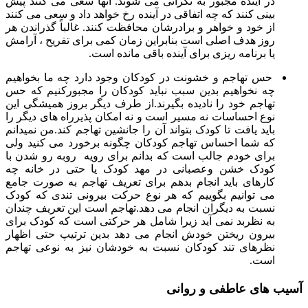
در آینده مجبور به نگرانی می شوند. آنها سعی می کنند پیش
بینی کنند که چه اتفاقی در آینده رخ خواهد داد و سعی می کنند
از خود و خواهر و برادرشان محافظت کنند. غالباً گذراندن هر
روز هدف اصلی است بنابراین زمان کمی برای تفریح ​​، آرامش
یا برنامه ریزی برای آینده باقی مانده است.
حس تهاجم و خشونت در کودکان وجود دارد چه ما بخواهیم
چه نخواهیم بدین سبب نباید کودکان را مجبورکنیم که حس
تهاجم خود را نادیده بگیرند.از طرف دیگر بروز همیشگی این
نوع احساسات نه مسیر است و نه امکان پذیرراه های دیگر را
باید یافت تا کودک بتواند آن را جانشین تهاجم کند.من نمیدانم
که شما احساس تهاجم کودکان چگونه برخورد می کنید ولی
برای خودم جالب است که بدانم برای رویه روبه رو شدن با
کودک خشن وعصبانی در مهد کودک یا حتی در خانه چه
کارهای باید انجام بدهم برای تعریف تهاجم به صورت جامع
می توانیم بگوییم که هر نوع حرکت بیرونی تندی که کودک
نسبت به دیگران انجام می دهد.تهاجم است این تعریف چندان
به نظربد نمی آید زیرا شامل هر حرکتی است که کودک برای
بیرون ریختن خودش انجام می دهد بدین ترتیپ حتی اظهار
نظرهای تند کودکان نسبت به خودشان نیز به نوعی تهاجم
است.
آسیب های عاطفی و روانی