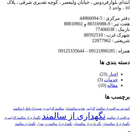
ابتدای بلوارفردوس ، خیابان ولیعصر ، کوچه تقدیری شرقی ، پلاک
10 ، واحد 3
دفتر مرکزی : 5-44966094
هفت تیر : 9-88316988 و 88810902
نارمک : 77406038
شهرک غرب : 88592510
شریعتی : 22877962
همراه : 09121896185 – 09125335644
دسته بندی ها
اخبار
(23)
خدمات
(3)
مقاله
(10)
برچسب ها
آموزش مراقبت از سالمند
الزایمر
تغذیه سالمندان
سالمند الزایمری
شیوه ارتباط با سالمند
نگهداری از سالمند
مراقبت از سالمند
نگهداری از سالمند الزایمری
نگهداری از سالمندان
نگه داری از سالمندان
نگهداری از سالمند در منزل
نگهداری سالمند