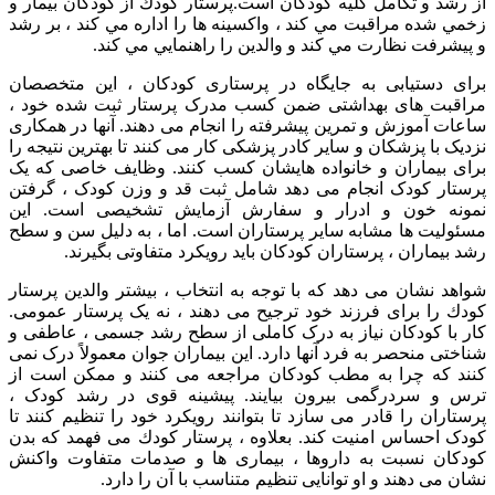
از رشد و تکامل کلیه کودکان است.پرستار كودك از كودكان بيمار و
زخمي شده مراقبت مي كند ، واكسينه ها را اداره مي كند ، بر رشد
و پيشرفت نظارت مي كند و والدين را راهنمايي مي كند.
برای دستیابی به جایگاه در پرستاری کودکان ، این متخصصان
مراقبت های بهداشتی ضمن کسب مدرک پرستار ثبت شده خود ،
ساعات آموزش و تمرین پیشرفته را انجام می دهند. آنها در همکاری
نزدیک با پزشکان و سایر کادر پزشکی کار می کنند تا بهترین نتیجه را
برای بیماران و خانواده هایشان کسب کنند. وظایف خاصی که یک
پرستار کودک انجام می دهد شامل ثبت قد و وزن کودک ، گرفتن
نمونه خون و ادرار و سفارش آزمایش تشخیصی است. این
مسئولیت ها مشابه سایر پرستاران است. اما ، به دلیل سن و سطح
رشد بیماران ، پرستاران کودکان باید رویکرد متفاوتی بگیرند.
شواهد نشان می دهد كه با توجه به انتخاب ، بیشتر والدین پرستار
كودك را برای فرزند خود ترجیح می دهند ، نه یک پرستار عمومی.
کار با کودکان نیاز به درک کاملی از سطح رشد جسمی ، عاطفی و
شناختی منحصر به فرد آنها دارد. این بیماران جوان معمولاً درک نمی
کنند که چرا به مطب کودکان مراجعه می کنند و ممکن است از
ترس و سردرگمی بیرون بیایند. پیشینه قوی در رشد کودک ،
پرستاران را قادر می سازد تا بتوانند رویکرد خود را تنظیم کنند تا
کودک احساس امنیت کند. بعلاوه ، پرستار كودك می فهمد كه بدن
كودكان نسبت به داروها ، بیماری ها و صدمات متفاوت واکنش
نشان می دهند و او توانایی تنظیم متناسب با آن را دارد.