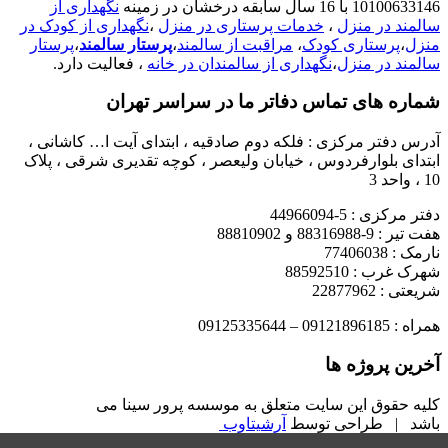
10100633146 با 16 سال سابقه درخشان در زمینه
نگهداری از
سالمند در منزل
،
خدمات پرستاری در منزل
،
نگهداری از کودک در
منزل
،
پرستاری کودک
،
مراقبت از سالمند
،
پرستار سالمند
،
پرستار
سالمند در منزل
،
نگهداری از سالمندان در خانه
، فعالیت دارد.
شماره های تماس دفاتر ما در سراسر تهران
آدرس دفتر مرکزی : فلکه دوم صادقیه ، ابتدای آیت ا… کاشانی ،
ابتدای بلوارفردوس ، خیابان ولیعصر ، کوچه تقدیری شرقی ، پلاک
10 ، واحد 3
دفتر مرکزی : 5-44966094
هفت تیر : 9-88316988 و 88810902
نارمک : 77406038
شهرک غرب : 88592510
شریعتی : 22877962
همراه : 09121896185 – 09125335644
آخرین پروژه ها
کلیه حقوق این سایت متعلق به موسسه پرور سینا می
باشد | طراحی توسط
آرشیتاوب