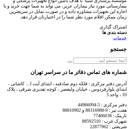
موسسه پرستاری سینا با هدف تامین انواع تجهیزات پزشکی و
بیمارستانی مورد نیاز بیماران عزیز، می تواند به شما جهت خرید و یا
اجاره این تجهیزات مشاوره داده و در صورت تمایل در سریعترین
زمان ممکن اقلام مورد نظر شما را در اختیارتان قرار دهد.
اشتراک گذاری
دسته بندی ها
خدمات
جستجو
شماره های تماس دفاتر ما در سراسر تهران
آدرس دفتر مرکزی : فلکه دوم صادقیه ، ابتدای آیت ا… کاشانی ،
ابتدای بلوارفردوس ، خیابان ولیعصر ، کوچه تقدیری شرقی ، پلاک
10 ، واحد 3
دفتر مرکزی : 5-44966094
هفت تیر : 9-88316988 و 88810902
نارمک : 77406038
شهرک غرب : 88592510
شریعتی : 22877962