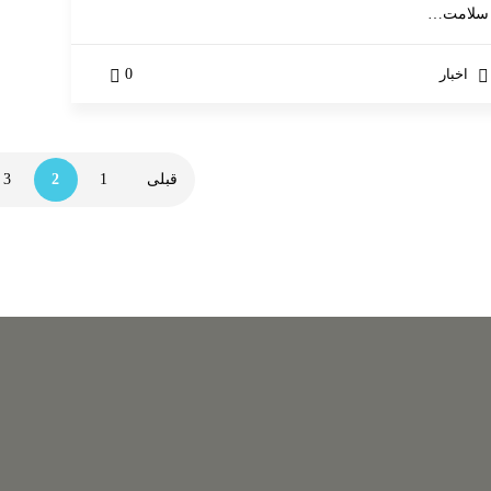
هفت تیر : 9-88316988 و 88810902
سلامت…
نارمک : 77406038
شهرک غرب : 88592510
اخبار
0
شریعتی : 22877962
همراه : 09121896185 – 09125335644
قبلی
1
2
3
حقوق این سایت متعلق به موسسه پرور سینا می باشد | طراحی توسط
آرشی