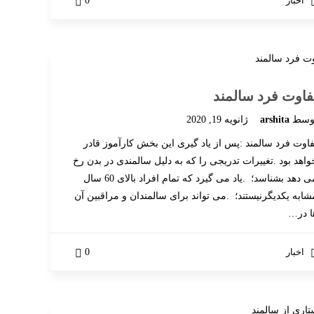
اخبار
0
فاوت فرد سالمند
وسط
arshita
ژانویه 19, 2020
فاوت فرد سالمند :پس از یاد گیری این بخش كارآموز قادر
واهد بود .تغییرات تدریجی را كه به دلیل سالمندی در بدن رخ
می دهد بشناسد؛ .یاد می گیرد كه تمام افراد بالای 60 سال
شابه یكدیگرنیستند؛ .می تواند برای سالمندان و مراقبین آن
ا در…
اخبار
0