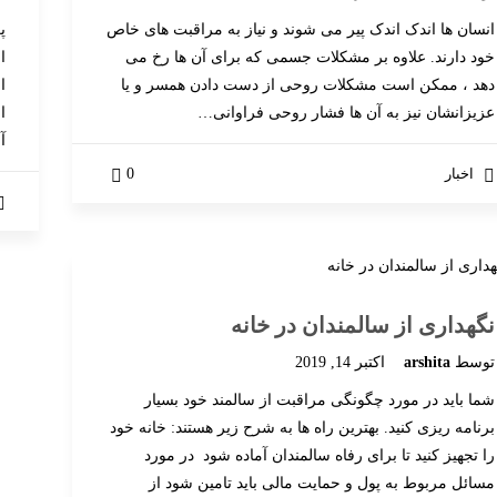
انسان ها اندک اندک پیر می شوند و نیاز به مراقبت های خاص
پ
خود دارند. علاوه بر مشکلات جسمی که برای آن ها رخ می
ا
دهد ، ممکن است مشکلات روحی از دست دادن همسر و یا
ا
عزیزانشان نیز به آن ها فشار روحی فراوانی…
ا
آ
اخبار
0
نگهداری از سالمندان در خانه
شماره های تماس دفاتر ما در سراسر تهران
آخ
توسط
arshita
اکتبر 14, 2019
آدرس دفتر مرکزی : فلکه دوم صادقیه ، ابتدای آیت ا… کاشانی ،
شما باید در مورد چگونگی مراقبت از سالمند خود بسیار
ابتدای بلوارفردوس ، خیابان ولیعصر ، کوچه تقدیری شرقی ، پلاک
برنامه ریزی کنید. بهترین راه ها به شرح زیر هستند: خانه خود
10 ، واحد 3
را تجهیز کنید تا برای رفاه سالمندان آماده شود در مورد
دفتر مرکزی : 5-44966094
مسائل مربوط به پول و حمایت مالی باید تامین شود از