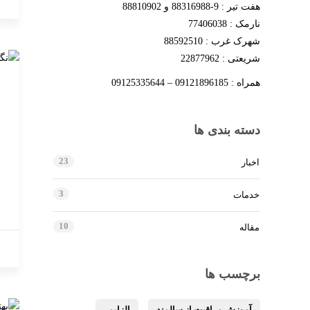
هفت تیر : 9-88316988 و 88810902
نارمک : 77406038
شهرک غرب : 88592510
شریعتی : 22877962
همراه : 09121896185 – 09125335644
دسته بندی ها
23
اخبار
3
خدمات
10
مقاله
برچسب ها
آموزش مراقبت از سالمند
الزایمر