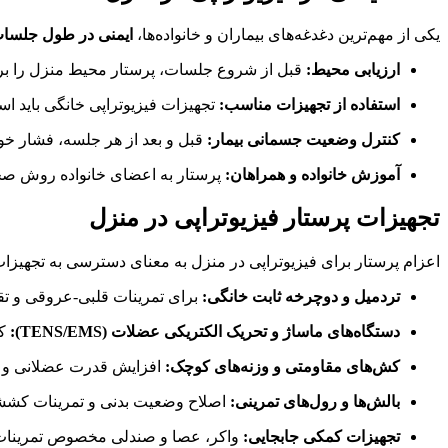
یکی از مهم‌ترین دغدغه‌های بیماران و خانواده‌ها،
ایمنی در طول جلسات
ارزیابی محیط:
قبل از شروع جلسات، پرستار محیط منزل را برر
استفاده از تجهیزات مناسب:
تجهیزات فیزیوتراپی خانگی باید اس
کنترل وضعیت جسمانی بیمار:
قبل و بعد از هر جلسه، فشار خ
آموزش خانواده و همراهان:
پرستار به اعضای خانواده روش صحیح
تجهیزات پرستار فیزیوتراپی در منزل
اعزام پرستار برای فیزیوتراپی در منزل به معنای دسترسی به تجهیزات
تردمیل و دوچرخه ثابت خانگی:
برای تمرینات قلبی-عروقی و تق
دستگاه‌های ماساژ و تحریک الکتریکی عضلات (TENS/EMS):
کا
کش‌های مقاومتی و وزنه‌های کوچک:
افزایش قدرت عضلانی و ا
بالش‌ها و رول‌های تمرینی:
اصلاح وضعیت بدنی و تمرینات کش
تجهیزات کمکی جابجایی:
واکر، عصا و صندلی مخصوص تمرینات 