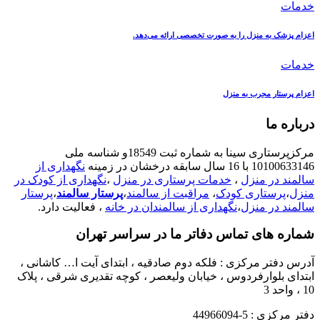
خدمات
اعزام پزشک به منزل را به صورت تخصصی ارائه می‌دهد.
خدمات
اعزام پرستار مجرب به منزل
درباره ما
مرکزپرستاری سینا به شماره ثبت 18549و شناسه ملی
10100633146 با 16 سال سابقه درخشان در زمینه
نگهداری از
سالمند در منزل
،
خدمات پرستاری در منزل
،
نگهداری از کودک در
منزل
،
پرستاری کودک
،
مراقبت از سالمند
،
پرستار سالمند
،
پرستار
سالمند در منزل
،
نگهداری از سالمندان در خانه
، فعالیت دارد.
شماره های تماس دفاتر ما در سراسر تهران
آدرس دفتر مرکزی : فلکه دوم صادقیه ، ابتدای آیت ا… کاشانی ،
ابتدای بلوارفردوس ، خیابان ولیعصر ، کوچه تقدیری شرقی ، پلاک
10 ، واحد 3
دفتر مرکزی : 5-44966094