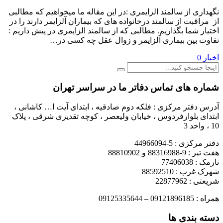
نگهداری از سالمند الزایمری :در این مقاله ما میخواهیم که مطالبی
از مراقبت از سالمند درخانواده های که بیماران آلزایمر دارند را در
اختیار شما بگذاریم. مطالبی که از سالمند الزایمری در پیش داریم :
تفاوت بین بیماری آلزایمر و زوال عقل چه کسی در…
اخبار
0
شماره های تماس دفاتر ما در سراسر تهران
آدرس دفتر مرکزی : فلکه دوم صادقیه ، ابتدای آیت ا… کاشانی ،
ابتدای بلوارفردوس ، خیابان ولیعصر ، کوچه تقدیری شرقی ، پلاک
10 ، واحد 3
دفتر مرکزی : 5-44966094
هفت تیر : 9-88316988 و 88810902
نارمک : 77406038
شهرک غرب : 88592510
شریعتی : 22877962
همراه : 09121896185 – 09125335644
دسته بندی ها