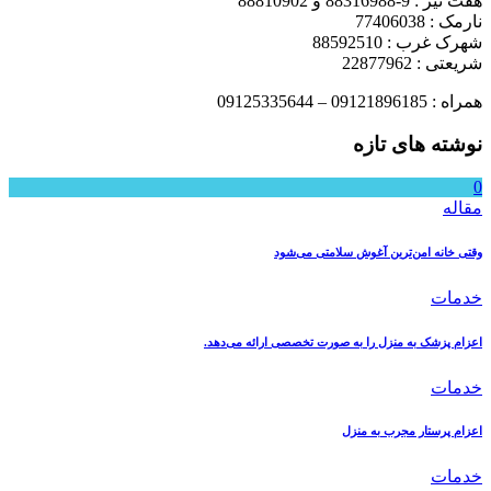
هفت تیر : 9-88316988 و 88810902
نارمک : 77406038
شهرک غرب : 88592510
شریعتی : 22877962
همراه : 09121896185 – 09125335644
نوشته های تازه
0
مقاله
وقتی خانه امن‌ترین آغوش سلامتی می‌شود
خدمات
اعزام پزشک به منزل را به صورت تخصصی ارائه می‌دهد.
خدمات
اعزام پرستار مجرب به منزل
خدمات