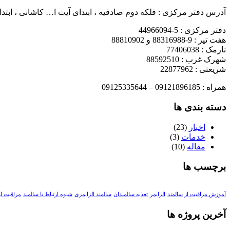
آدرس دفتر مرکزی : فلکه دوم صادقیه ، ابتدای آیت ا… کاشانی ، ابتدای بلو
دفتر مرکزی : 5-44966094
هفت تیر : 9-88316988 و 88810902
نارمک : 77406038
شهرک غرب : 88592510
شریعتی : 22877962
همراه : 09121896185 – 09125335644
دسته بندی ها
اخبار
(23)
خدمات
(3)
مقاله
(10)
برچسب ها
آموزش مراقبت از سالمند
الزایمر
تغذیه سالمندان
سالمند الزایمری
شیوه ارتباط با سالمند
مراقبت از
آخرین پروژه ها