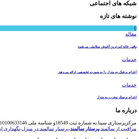
شبکه های اجتماعی
نوشته های تازه
0
مقاله
وقتی خانه امن‌ترین آغوش سلامتی می‌شود
خدمات
اعزام پزشک به منزل را به صورت تخصصی ارائه می‌دهد.
خدمات
اعزام پرستار مجرب به منزل
درباره ما
مرکزپرستاری سینا به شماره ثبت 18549و شناسه ملی 10100633146 با 16 سال سابقه درخشان در زمینه
مراقبت از سالمند
،
پرستار سالمند
،
پرستار سالمند در منزل
،
نگهداری از