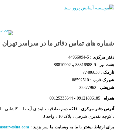
شماره های تماس دفاتر ما در سراسر تهران
دفتر مرکزی
: 5-44966094
هفت تیر
: 9-88316988 و 88810902
نارمک
: 77406038
شهرک غرب
: 88592510
شریعتی
: 22877962
همراه
: 09121896185 - 09125335644
آدرس دفتر مرکزی
: فلکه دوم صادقیه ، ابتدای آیت ا... کاشانی ، 
، کوچه تقدیری شرقی ، پلاک 10 ، واحد 3
برای ارتباط بیشتر با ما به وبسایت ما سر بزنید :
astaryesina.com