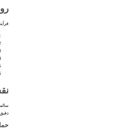
رون
فرآین
نقش
سالمن
دقیق 
حما