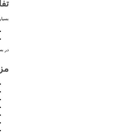
تفا
بسیار
در بس
مزا