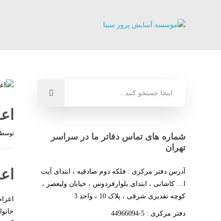
اعز
توسط
شماره های تماس دفاتر ما در سراسر
تهران
اعز
آدرس دفتر مرکزی : فلکه دوم صادقیه ، ابتدای آیت
ا… کاشانی ، ابتدای بلوارفردوس ، خیابان ولیعصر ،
کوچه تقدیری شرقی ، پلاک 10 ، واحد 3
اعزام
خانوا
دفتر مرکزی : 5-44966094