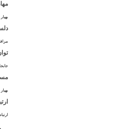
مها
بهیار
دلس
مراقب
توا
جابجا
مسئ
بهیار
ارتب
ارتبا