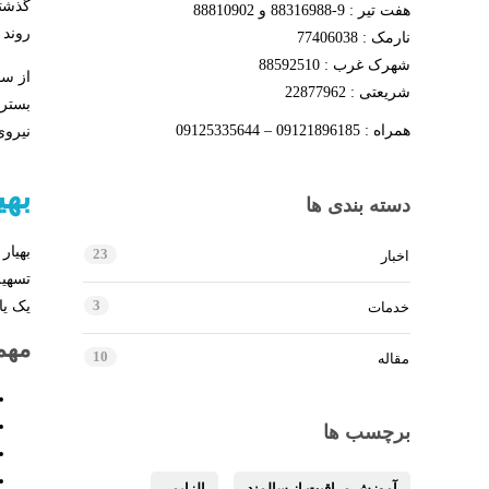
گذشته
هفت تیر : 9-88316988 و 88810902
روند 
نارمک : 77406038
شهرک غرب : 88592510
از سو
شریعتی : 22877962
بستر
همراه : 09121896185 – 09125335644
نیروی
بهی
دسته بندی ها
بهیار
23
اخبار
تسهیل
3
یک یا
خدمات
مهم‌
10
مقاله
برچسب ها
آموزش مراقبت از سالمند
الزایمر